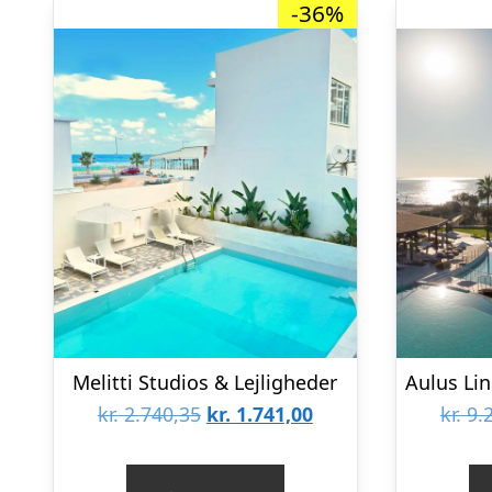
-36%
Melitti Studios & Lejligheder
Den
Den
kr.
2.740,35
kr.
1.741,00
kr.
9.2
oprindelige
aktuelle
pris
pris