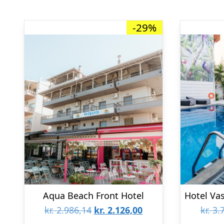
-29%
Aqua Beach Front Hotel
Den
Den
kr.
2.986,14
kr.
2.126,00
kr.
3.7