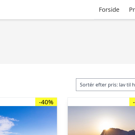
Forside
P
-40%