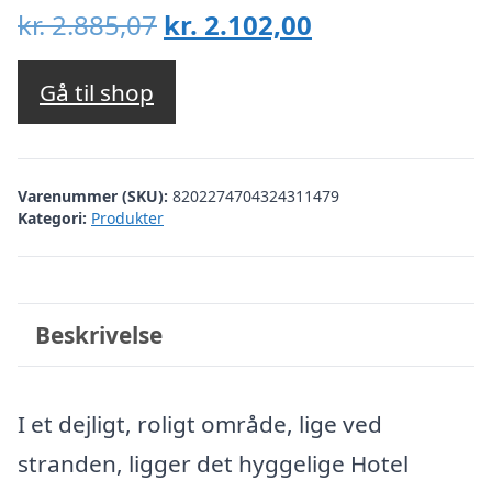
Den
Den
kr.
2.885,07
kr.
2.102,00
oprindelige
aktuelle
pris
pris
Gå til shop
var:
er:
kr. 2.885,07.
kr. 2.102,00.
Varenummer (SKU):
8202274704324311479
Kategori:
Produkter
Beskrivelse
I et dejligt, roligt område, lige ved
stranden, ligger det hyggelige Hotel