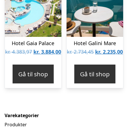
Hotel Gaia Palace
Hotel Galini Mare
Den
Den
Den
D
kr.
4.383,97
kr.
3.884,00
kr.
2.734,45
kr.
2.235,00
oprindelige
aktuelle
oprindelige
ak
pris
pris
pris
pr
Gå til shop
Gå til shop
var:
er:
var:
er
kr. 4.383,97.
kr. 3.884,00.
kr. 2.734,45.
kr
Varekategorier
Produkter