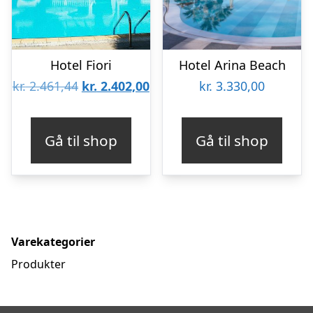
Hotel Fiori
Hotel Arina Beach
Den
Den
kr.
2.461,44
kr.
2.402,00
kr.
3.330,00
oprindelige
aktuelle
pris
pris
Gå til shop
Gå til shop
var:
er:
kr. 2.461,44.
kr. 2.402,00.
Varekategorier
Produkter