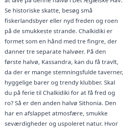
at lave på denne halvø i Det Ægæiske Hav:
Se historiske skatte, besøg små
fiskerlandsbyer eller nyd freden og roen
på de smukkeste strande. Chalkidiki er
formet som en hånd med tre fingre, der
danner tre separate halvøer. På den
første halvø, Kassandra, kan du få travlt,
da der er mange stemningsfulde taverner,
hyggelige barer og trendy klubber. Skal
du på ferie til Chalkidiki for at få fred og
ro? Så er den anden halvø Sithonia. Den
har en afslappet atmosfære, smukke
seværdigheder og uspoleret natur. Hvor