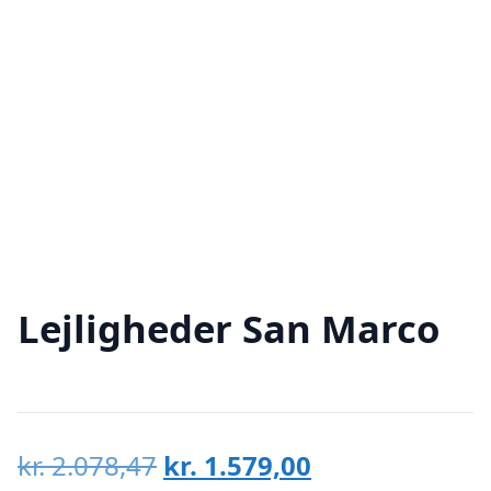
Lejligheder San Marco
Den
Den
kr.
2.078,47
kr.
1.579,00