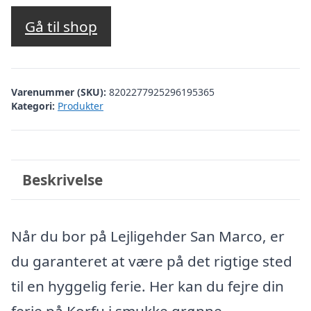
oprindelige
aktuelle
pris
pris
Gå til shop
var:
er:
kr. 2.078,47.
kr. 1.579,00.
Varenummer (SKU):
8202277925296195365
Kategori:
Produkter
Beskrivelse
Når du bor på Lejligehder San Marco, er
du garanteret at være på det rigtige sted
til en hyggelig ferie. Her kan du fejre din