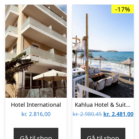
-17%
Hotel International
Kahlua Hotel & Suites
Den
D
kr.
2.816,00
kr.
2.980,45
kr.
2.481,00
oprindelige
ak
pris
pr
Gå til shop
Gå til shop