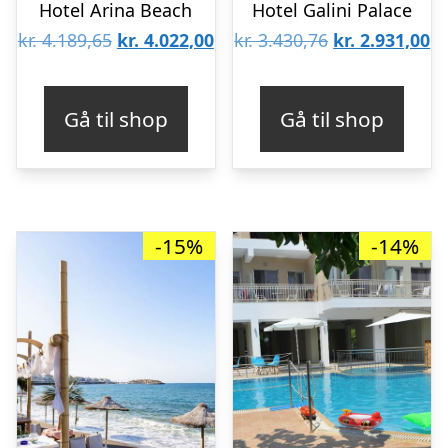
Hotel Arina Beach
Hotel Galini Palace
Den
Den
Den
D
kr.
4.189,65
kr.
4.022,00
kr.
3.430,76
kr.
2.931,00
oprindelige
aktuelle
oprindelige
ak
pris
pris
pris
pr
Gå til shop
Gå til shop
var:
er:
var:
er
kr. 4.189,65.
kr. 4.022,00.
kr. 3.430,76.
kr
-15%
-14%