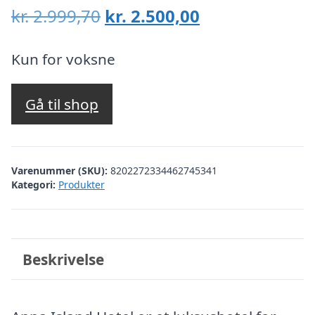
Den
Den
kr.
2.999,70
kr.
2.500,00
oprindelige
aktuelle
pris
pris
Kun for voksne
var:
er:
kr. 2.999,70.
kr. 2.500,00.
Gå til shop
Varenummer (SKU):
8202272334462745341
Kategori:
Produkter
Beskrivelse