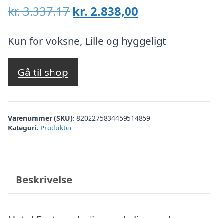
Den
Den
kr.
3.337,17
kr.
2.838,00
oprindelige
aktuelle
pris
pris
Kun for voksne, Lille og hyggeligt
var:
er:
kr. 3.337,17.
kr. 2.838,00.
Gå til shop
Varenummer (SKU):
8202275834459514859
Kategori:
Produkter
Beskrivelse