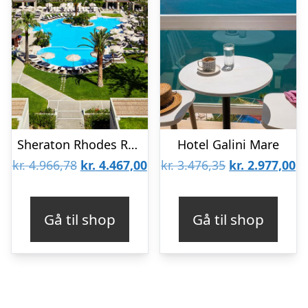
Sheraton Rhodes Resort Hotel
Hotel Galini Mare
Den
Den
Den
D
kr.
4.966,78
kr.
4.467,00
kr.
3.476,35
kr.
2.977,00
oprindelige
aktuelle
oprindelige
ak
pris
pris
pris
pr
Gå til shop
Gå til shop
var:
er:
var:
er
kr. 4.966,78.
kr. 4.467,00.
kr. 3.476,35.
kr