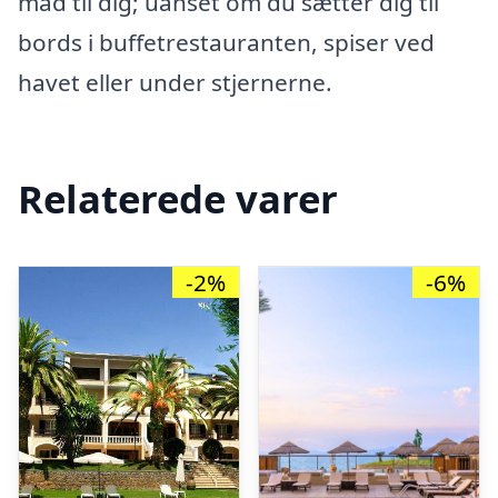
mad til dig; uanset om du sætter dig til
bords i buffetrestauranten, spiser ved
havet eller under stjernerne.
Relaterede varer
-2%
-6%