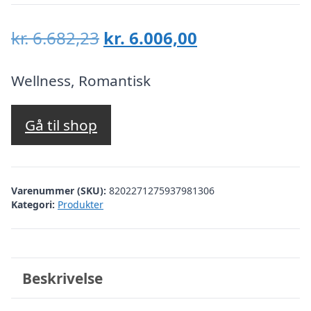
Den
Den
kr.
6.682,23
kr.
6.006,00
oprindelige
aktuelle
pris
pris
Wellness, Romantisk
var:
er:
kr. 6.682,23.
kr. 6.006,00.
Gå til shop
Varenummer (SKU):
8202271275937981306
Kategori:
Produkter
Beskrivelse