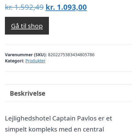
Den
Den
kr.
1.592,49
kr.
1.093,00
oprindelige
aktuelle
pris
pris
Gå til shop
var:
er:
kr. 1.592,49.
kr. 1.093,00.
Varenummer (SKU):
8202275383434805786
Kategori:
Produkter
Beskrivelse
Lejlighedshotel Captain Pavlos er et
simpelt kompleks med en central