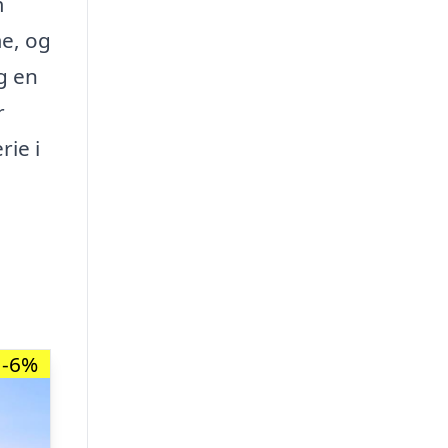
m
me, og
g en
r
rie i
-6%