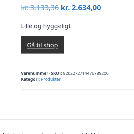
Den
Den
kr.
3.133,36
kr.
2.634,00
oprindelige
aktuelle
pris
pris
Lille og hyggeligt
var:
er:
kr. 3.133,36.
kr. 2.634,
Gå til shop
Varenummer (SKU):
8202272714476789200
Kategori:
Produkter