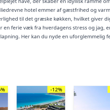
velplejet have, der skaber en idyllisk ramme o
miliedrevne hotel emmer af gæstfrihed og var
lighed til det græske køkken, hvilket giver di
 en ferie væk fra hverdagens stress og jag, e
fslapning. Her kan du nyde en uforglemmelig fe
6%
-12%