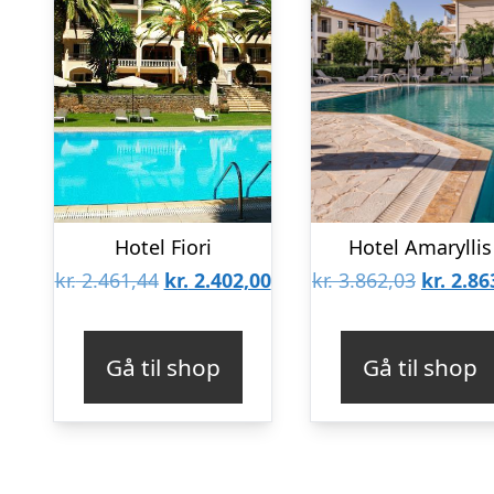
Hotel Fiori
Hotel Amaryllis
Den
Den
Den
kr.
2.461,44
kr.
2.402,00
kr.
3.862,03
kr.
2.86
oprindelige
aktuelle
oprinde
pris
pris
pris
Gå til shop
Gå til shop
var:
er:
var:
kr. 2.461,44.
kr. 2.402,00.
kr. 3.86