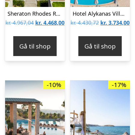
Sheraton Rhodes Resort Hotel
Hotel Alykanas Village
Den
Den
Den
D
kr.
4.967,04
kr.
4.468,00
kr.
4.430,72
kr.
3.734,00
oprindelige
aktuelle
oprindelige
ak
pris
pris
pris
pr
Gå til shop
Gå til shop
var:
er:
var:
er
kr. 4.967,04.
kr. 4.468,00.
kr. 4.430,72.
kr
-10%
-17%