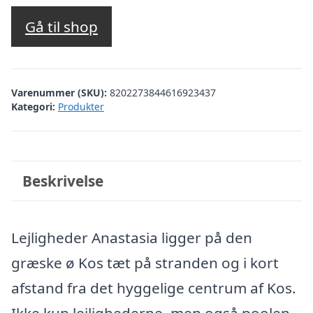
oprindelige
aktuelle
pris
pris
Gå til shop
var:
er:
kr. 2.498,24.
kr. 1.999,00.
Varenummer (SKU):
8202273844616923437
Kategori:
Produkter
Beskrivelse
Lejligheder Anastasia ligger på den
græske ø Kos tæt på stranden og i kort
afstand fra det hyggelige centrum af Kos.