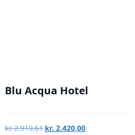
Blu Acqua Hotel
Den
Den
kr.
2.919,61
kr.
2.420,00