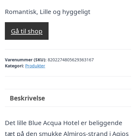
oprindelige
aktuelle
pris
pris
Romantisk, Lille og hyggeligt
var:
er:
kr. 2.919,61.
kr. 2.420,00.
Gå til shop
Varenummer (SKU):
8202274805629363167
Kategori:
Produkter
Beskrivelse
Det lille Blue Acqua Hotel er beliggende
tæt på den smukke Almiros-strand i Agios