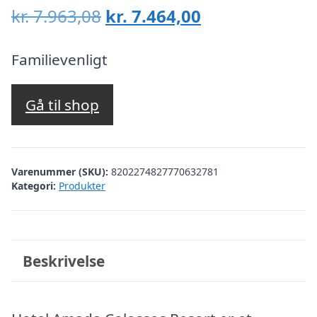
Den
Den
kr.
7.963,08
kr.
7.464,00
oprindelige
aktuelle
pris
pris
Familievenligt
var:
er:
kr. 7.963,08.
kr. 7.464,00.
Gå til shop
Varenummer (SKU):
8202274827770632781
Kategori:
Produkter
Beskrivelse