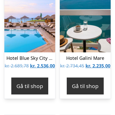
Hotel Blue Sky City Beach – Voksenhotel 18+
Hotel Galini Mare
Den
Den
Den
D
kr.
2.689,78
kr.
2.536,00
kr.
2.734,45
kr.
2.235,00
oprindelige
aktuelle
oprindelige
ak
pris
pris
pris
pr
Gå til shop
Gå til shop
var:
er:
var:
er
kr. 2.689,78.
kr. 2.536,00.
kr. 2.734,45.
kr