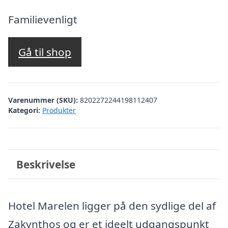
oprindelige
aktuelle
pris
pris
Familievenligt
var:
er:
kr. 3.655,57.
kr. 3.436,00.
Gå til shop
Varenummer (SKU):
8202272244198112407
Kategori:
Produkter
Beskrivelse
Hotel Marelen ligger på den sydlige del af
Zakynthos og er et ideelt udgangspunkt