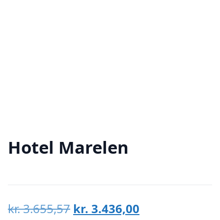
Hotel Marelen
Den
Den
kr.
3.655,57
kr.
3.436,00