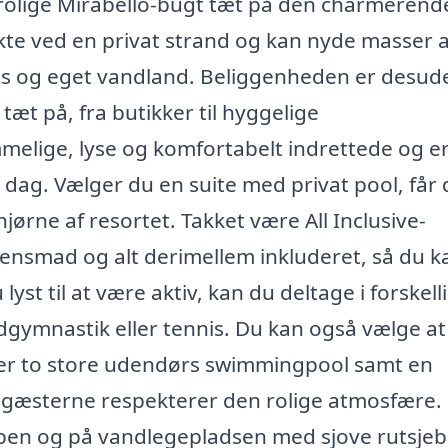
 rolige Mirabello-bugt tæt på den charmerend
kte ved en privat strand og kan nyde masser a
s og eget vandland. Beliggenheden er desud
r tæt på, fra butikker til hyggelige
melige, lyse og komfortabelt indrettede og e
ig dag. Vælger du en suite med privat pool, får
 hjørne af resortet. Takket være All Inclusive-
ensmad og alt derimellem inkluderet, så du k
yst til at være aktiv, kan du deltage i forskell
ndgymnastik eller tennis. Du kan også vælge at
er er to store udendørs swimmingpool samt en
r gæsterne respekterer den rolige atmosfære.
ubben og på vandlegepladsen med sjove rutsje