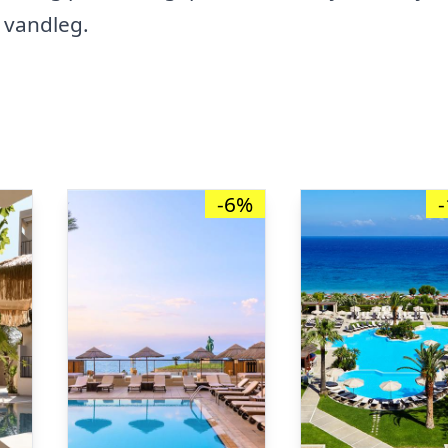
f vandleg.
-6%