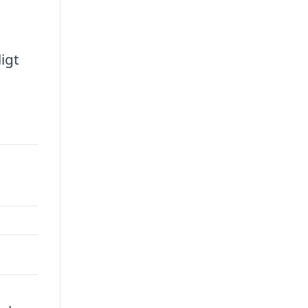
igt
00.