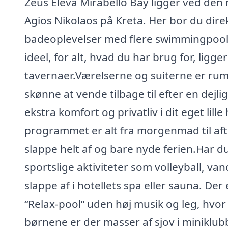
Zeus Eleva Mirabello Bay ligger ved den
Agios Nikolaos på Kreta. Her bor du dire
badeoplevelser med flere swimmingpool
ideel, for alt, hvad du har brug for, ligge
tavernaer.Værelserne og suiterne er rum
skønne at vende tilbage til efter en dejl
ekstra komfort og privatliv i dit eget lille
programmet er alt fra morgenmad til aft
slappe helt af og bare nyde ferien.Har du l
sportslige aktiviteter som volleyball, va
slappe af i hotellets spa eller sauna. D
“Relax-pool” uden høj musik og leg, hvo
børnene er der masser af sjov i minikl