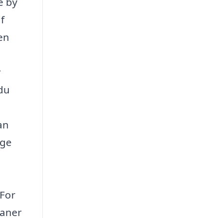
e by
f
en
r
 du
an
ige
 For
baner