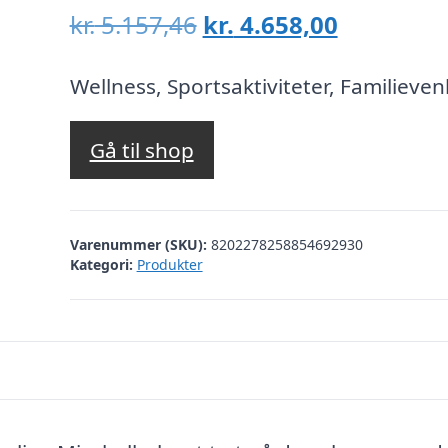
Den
Den
kr.
5.157,46
kr.
4.658,00
oprindelige
aktuelle
pris
pris
Wellness, Sportsaktiviteter, Familievenl
var:
er:
kr. 5.157,46.
kr. 4.658,
Gå til shop
Varenummer (SKU):
8202278258854692930
Kategori:
Produkter