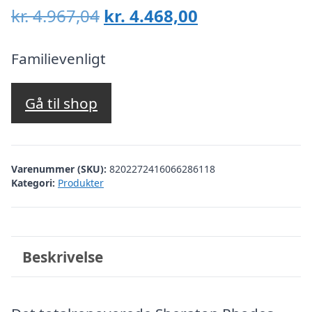
Den
Den
kr.
4.967,04
kr.
4.468,00
oprindelige
aktuelle
pris
pris
Familievenligt
var:
er:
kr. 4.967,04.
kr. 4.468,00.
Gå til shop
Varenummer (SKU):
8202272416066286118
Kategori:
Produkter
Beskrivelse