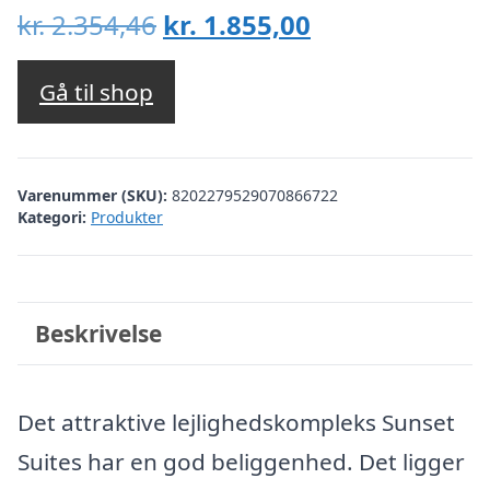
Den
Den
kr.
2.354,46
kr.
1.855,00
oprindelige
aktuelle
pris
pris
Gå til shop
var:
er:
kr. 2.354,46.
kr. 1.855,00.
Varenummer (SKU):
8202279529070866722
Kategori:
Produkter
Beskrivelse
Det attraktive lejlighedskompleks Sunset
Suites har en god beliggenhed. Det ligger