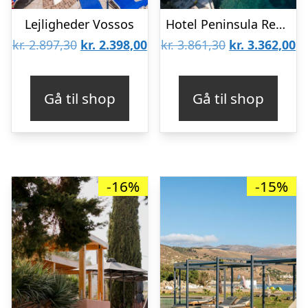
Lejligheder Vossos
Hotel Peninsula Resort & Spa
Den
Den
Den
D
kr.
2.897,30
kr.
2.398,00
kr.
3.861,30
kr.
3.362,00
oprindelige
aktuelle
oprindelige
ak
pris
pris
pris
pr
Gå til shop
Gå til shop
var:
er:
var:
er
kr. 2.897,30.
kr. 2.398,00.
kr. 3.861,30.
kr
-16%
-15%