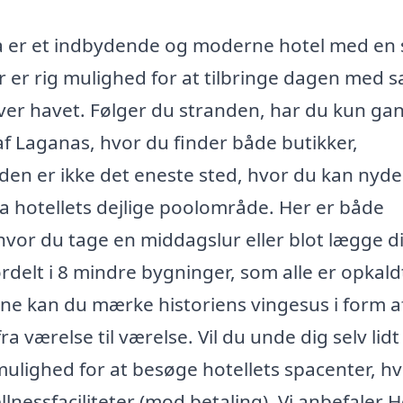
a er et indbydende og moderne hotel med en
er rig mulighed for at tilbringe dagen med 
ver havet. Følger du stranden, har du kun ga
 af Laganas, hvor du finder både butikker,
anden er ikke det eneste sted, hvor du kan nyde
a hotellets dejlige poolområde. Her er både
or du tage en middagslur eller blot lægge dig
rdelt i 8 mindre bygninger, som alle er opkald
rne kan du mærke historiens vingesus i form a
 værelse til værelse. Vil du unde dig selv lidt
u mulighed for at besøge hotellets spacenter, h
lnessfaciliteter (mod betaling). Vi anbefaler H