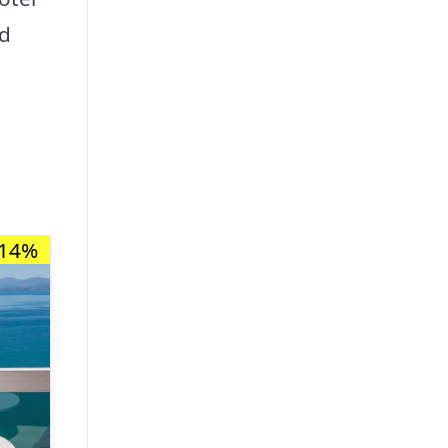
ed
-14%