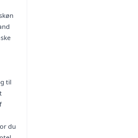
 skøn
sand
nske
 til
t
f
vor du
otel