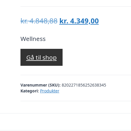
Den
Den
kr.
4.848,88
kr.
4.349,00
oprindelige
aktuelle
pris
pris
Wellness
var:
er:
kr. 4.848,88.
kr. 4.349,
Gå til shop
Varenummer (SKU):
8202271856252638345
Kategori:
Produkter