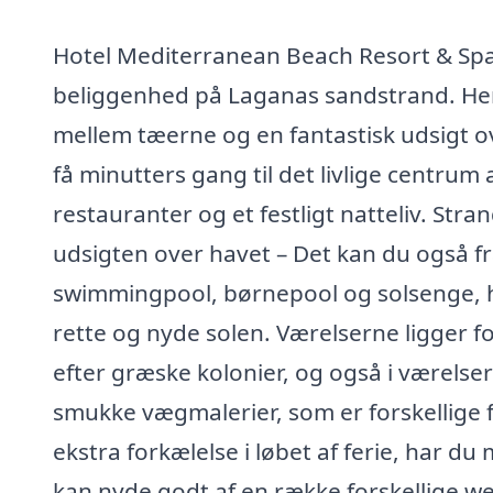
Hotel Mediterranean Beach Resort & Sp
beliggenhed på Laganas sandstrand. Her 
mellem tæerne og en fantastisk udsigt o
få minutters gang til det livlige centrum
restauranter og et festligt natteliv. Str
udsigten over havet – Det kan du også fr
swimmingpool, børnepool og solsenge, hv
rette og nyde solen. Værelserne ligger fo
efter græske kolonier, og også i værelse
smukke vægmalerier, som er forskellige fra
ekstra forkælelse i løbet af ferie, har d
kan nyde godt af en række forskellige wel