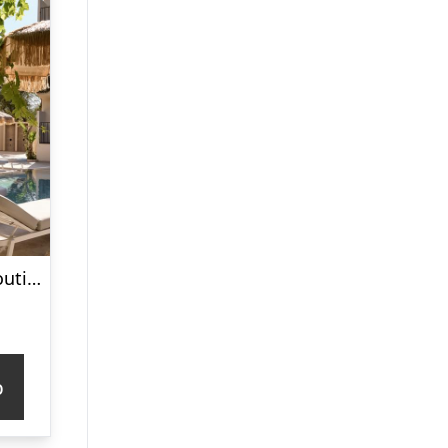
Bougainvillea Boutique Hotel
p