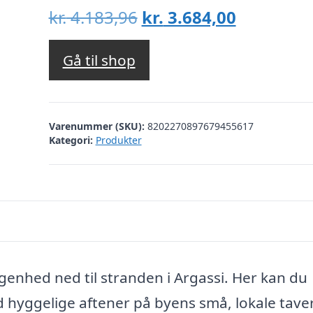
Den
Den
kr.
4.183,96
kr.
3.684,00
oprindelige
aktuelle
pris
pris
Gå til shop
var:
er:
kr. 4.183,96.
kr. 3.684,
Varenummer (SKU):
8202270897679455617
Kategori:
Produkter
genhed ned til stranden i Argassi. Her kan du
hyggelige aftener på byens små, lokale tave