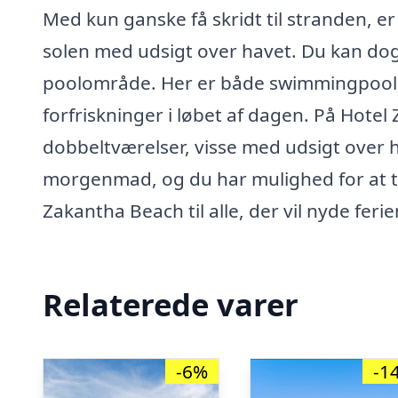
Med kun ganske få skridt til stranden, e
solen med udsigt over havet. Du kan dog
poolområde. Her er både swimmingpool,
forfriskninger i løbet af dagen. På Hote
dobbeltværelser, visse med udsigt over 
morgenmad, og du har mulighed for at t
Zakantha Beach til alle, der vil nyde feri
Relaterede varer
-6%
-1