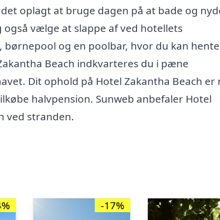
r det oplagt at bruge dagen på at bade og nyd
 også vælge at slappe af ved hotellets
 børnepool og en poolbar, hvor du kan hente
l Zakantha Beach indkvarteres du i pæne
havet. Dit ophold på Hotel Zakantha Beach er
ilkøbe halvpension. Sunweb anbefaler Hotel
en ved stranden.
4%
-17%