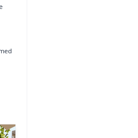
e
 med