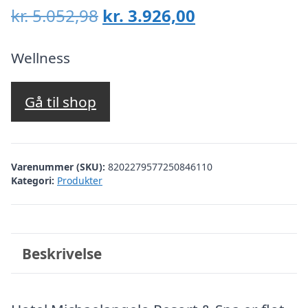
Den
Den
kr.
5.052,98
kr.
3.926,00
oprindelige
aktuelle
pris
pris
Wellness
var:
er:
kr. 5.052,98.
kr. 3.926,00.
Gå til shop
Varenummer (SKU):
8202279577250846110
Kategori:
Produkter
Beskrivelse