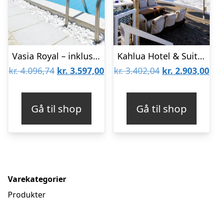
Vasia Royal – inklusiv billeje
Kahlua Hotel & Suites
Den
Den
Den
D
kr.
4.096,74
kr.
3.597,00
kr.
3.402,04
kr.
2.903,00
oprindelige
aktuelle
oprindelige
ak
pris
pris
pris
pr
Gå til shop
Gå til shop
var:
er:
var:
er
kr. 4.096,74.
kr. 3.597,00.
kr. 3.402,04.
kr
Varekategorier
Produkter