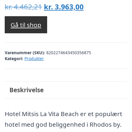
Den
Den
kr.
4.462,21
kr.
3.963,00
oprindelige
aktuelle
pris
pris
Gå til shop
var:
er:
kr. 4.462,21.
kr. 3.963,00.
Varenummer (SKU):
8202274643450356875
Kategori:
Produkter
Beskrivelse
Hotel Mitsis La Vita Beach er et populært
hotel med god beliggenhed i Rhodos by.