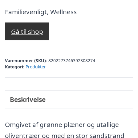
oprindelige
aktuelle
pris
pris
Familievenligt, Wellness
var:
er:
kr. 11.816,29.
kr. 11.317,00
Gå til shop
Varenummer (SKU):
8202273746392308274
Kategori:
Produkter
Beskrivelse
Omgivet af grønne plæner og utallige
oliventræer og med en stor sandstrand