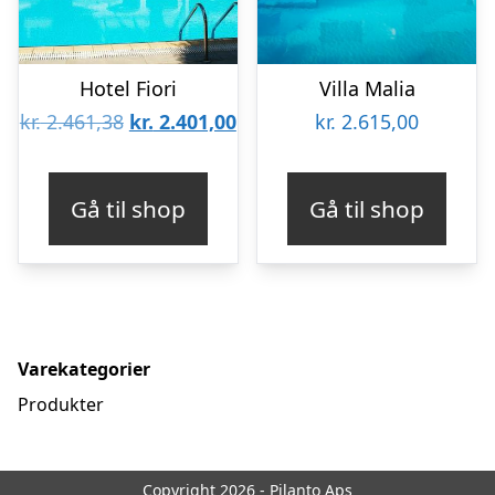
Hotel Fiori
Villa Malia
Den
Den
kr.
2.461,38
kr.
2.401,00
kr.
2.615,00
oprindelige
aktuelle
pris
pris
Gå til shop
Gå til shop
var:
er:
kr. 2.461,38.
kr. 2.401,00.
Varekategorier
Produkter
Copyright 2026 - Pilanto Aps