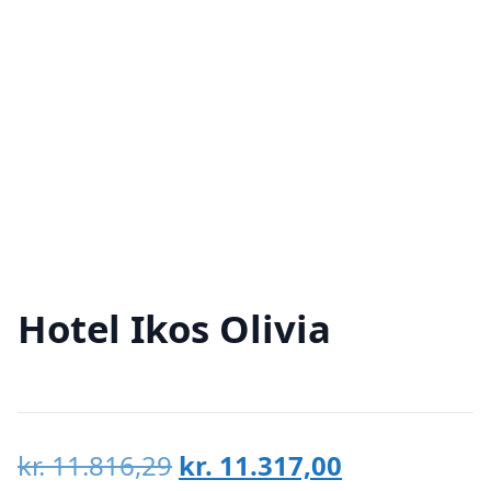
Hotel Ikos Olivia
Den
Den
kr.
11.816,29
kr.
11.317,00