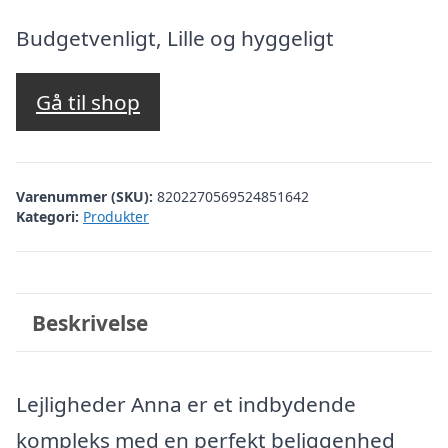
oprindelige
aktuelle
pris
pris
Budgetvenligt, Lille og hyggeligt
var:
er:
kr. 2.875,99.
kr. 2.376,00.
Gå til shop
Varenummer (SKU):
8202270569524851642
Kategori:
Produkter
Beskrivelse
Lejligheder Anna er et indbydende
kompleks med en perfekt beliggenhed