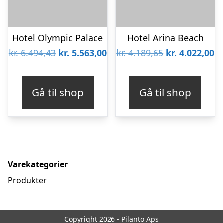
Hotel Olympic Palace
Hotel Arina Beach
Den
Den
Den
D
kr.
6.494,43
kr.
5.563,00
kr.
4.189,65
kr.
4.022,00
oprindelige
aktuelle
oprindelige
ak
pris
pris
pris
pr
Gå til shop
Gå til shop
var:
er:
var:
er
kr. 6.494,43.
kr. 5.563,00.
kr. 4.189,65.
kr
Varekategorier
Produkter
Copyright 2026 - Pilanto Aps