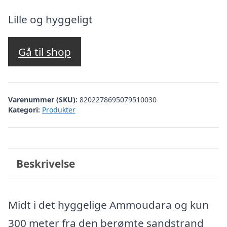
oprindelige
aktuelle
pris
pris
Lille og hyggeligt
var:
er:
kr. 2.927,08.
kr. 2.428,00.
Gå til shop
Varenummer (SKU):
8202278695079510030
Kategori:
Produkter
Beskrivelse
Midt i det hyggelige Ammoudara og kun
300 meter fra den berømte sandstrand