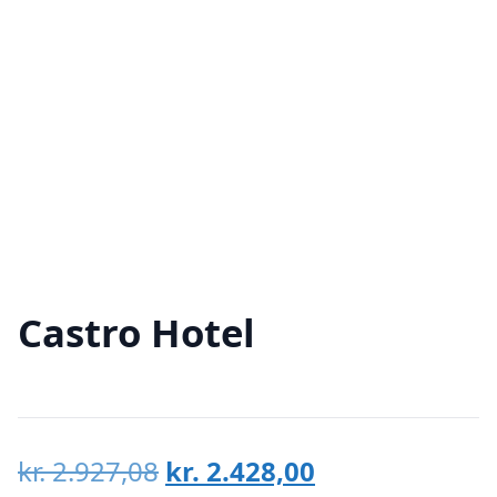
Castro Hotel
Den
Den
kr.
2.927,08
kr.
2.428,00