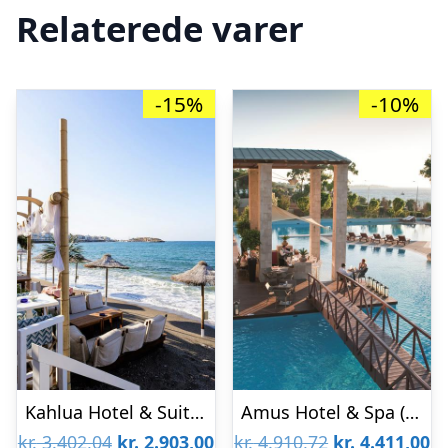
Relaterede varer
-15%
-10%
Kahlua Hotel & Suites
Amus Hotel & Spa (Tidligere Rhodes Bay Hotel)
Den
Den
Den
D
kr.
3.402,04
kr.
2.903,00
kr.
4.910,72
kr.
4.411,00