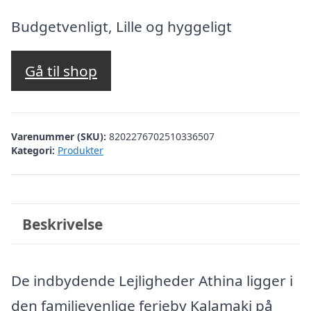
oprindelige
aktuelle
pris
pris
Budgetvenligt, Lille og hyggeligt
var:
er:
kr. 3.825,19.
kr. 3.326,00.
Gå til shop
Varenummer (SKU):
8202276702510336507
Kategori:
Produkter
Beskrivelse
De indbydende Lejligheder Athina ligger i
den familievenlige ferieby Kalamaki på