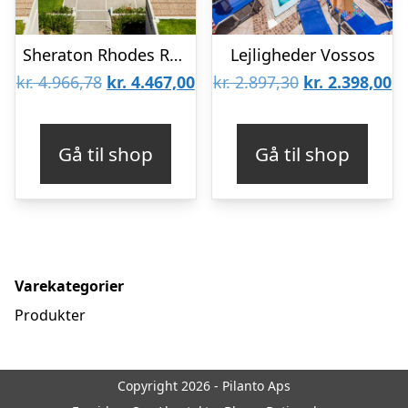
Sheraton Rhodes Resort Hotel
Lejligheder Vossos
Den
Den
Den
D
kr.
4.966,78
kr.
4.467,00
kr.
2.897,30
kr.
2.398,00
oprindelige
aktuelle
oprindelige
ak
pris
pris
pris
pr
Gå til shop
Gå til shop
var:
er:
var:
er
kr. 4.966,78.
kr. 4.467,00.
kr. 2.897,30.
kr
Varekategorier
Produkter
Copyright 2026 - Pilanto Aps