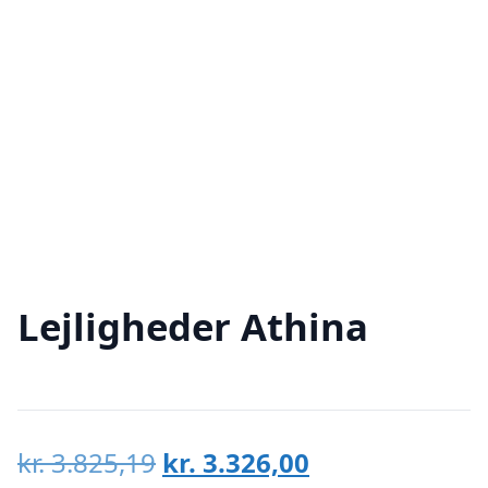
Lejligheder Athina
Den
Den
kr.
3.825,19
kr.
3.326,00