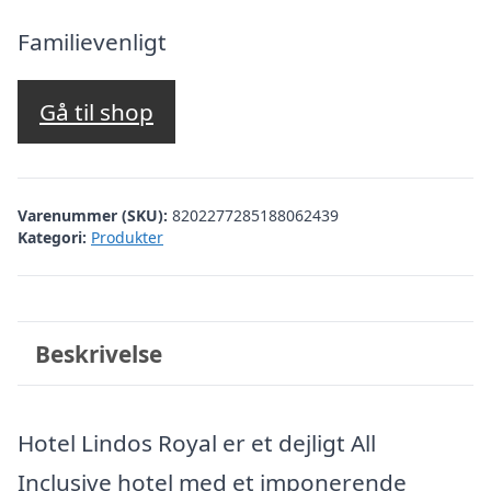
oprindelige
aktuelle
pris
pris
Familievenligt
var:
er:
kr. 5.142,69.
kr. 4.038,00.
Gå til shop
Varenummer (SKU):
8202277285188062439
Kategori:
Produkter
Beskrivelse
Hotel Lindos Royal er et dejligt All
Inclusive hotel med et imponerende