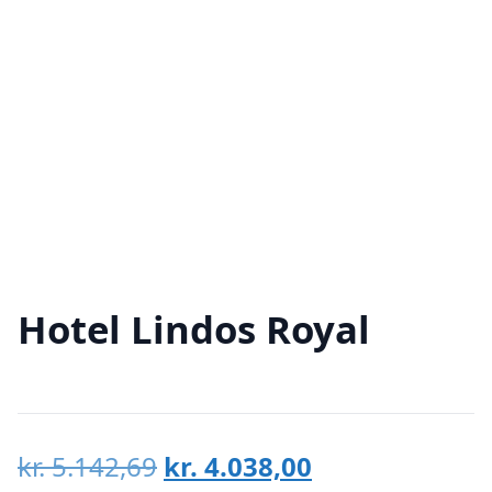
Hotel Lindos Royal
Den
Den
kr.
5.142,69
kr.
4.038,00