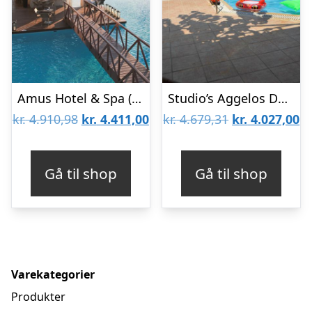
Amus Hotel & Spa (Tidligere Rhodes Bay Hotel)
Studio’s Aggelos Deluxe
Den
Den
Den
D
kr.
4.910,98
kr.
4.411,00
kr.
4.679,31
kr.
4.027,00
oprindelige
aktuelle
oprindelige
ak
pris
pris
pris
pr
Gå til shop
Gå til shop
var:
er:
var:
er
kr. 4.910,98.
kr. 4.411,00.
kr. 4.679,31.
kr
Varekategorier
Produkter