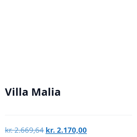
Villa Malia
Den
Den
kr.
2.669,64
kr.
2.170,00