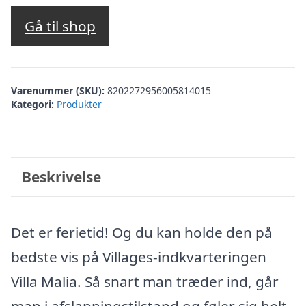
oprindelige
aktuelle
pris
pris
Gå til shop
var:
er:
kr. 2.669,64.
kr. 2.170,00.
Varenummer (SKU):
8202272956005814015
Kategori:
Produkter
Beskrivelse
Det er ferietid! Og du kan holde den på
bedste vis på Villages-indkvarteringen
Villa Malia. Så snart man træder ind, går