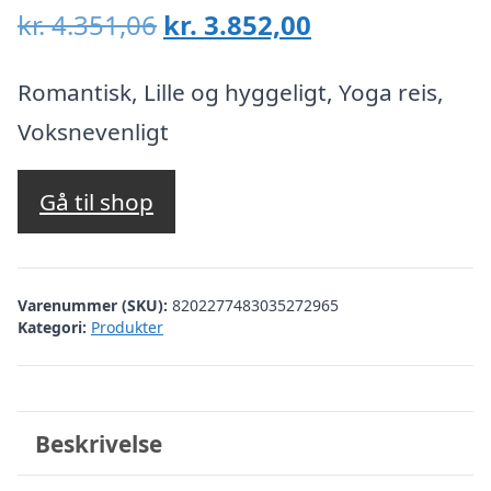
Den
Den
kr.
4.351,06
kr.
3.852,00
oprindelige
aktuelle
pris
pris
Romantisk, Lille og hyggeligt, Yoga reis,
var:
er:
Voksnevenligt
kr. 4.351,06.
kr. 3.852,00.
Gå til shop
Varenummer (SKU):
8202277483035272965
Kategori:
Produkter
Beskrivelse