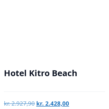
Hotel Kitro Beach
Den
Den
kr.
2.927,90
kr.
2.428,00