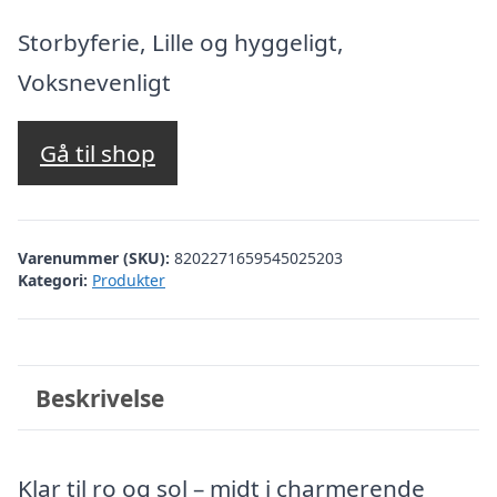
oprindelige
aktuelle
pris
pris
Storbyferie, Lille og hyggeligt,
var:
er:
Voksnevenligt
kr. 2.927,90.
kr. 2.428,00.
Gå til shop
Varenummer (SKU):
8202271659545025203
Kategori:
Produkter
Beskrivelse
Klar til ro og sol – midt i charmerende