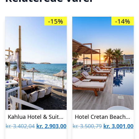
-15%
-14%
Kahlua Hotel & Suites
Hotel Cretan Beach Resort – Voksenhotel
Den
Den
Den
D
kr.
3.402,04
kr.
2.903,00
kr.
3.500,79
kr.
3.001,00
oprindelige
aktuelle
oprindelige
ak