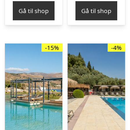
pris
pris
pris
pr
Gå til shop
Gå til shop
var:
er:
var:
er
kr. 3.402,04.
kr. 2.903,00.
kr. 3.500,79.
kr
-15%
-4%