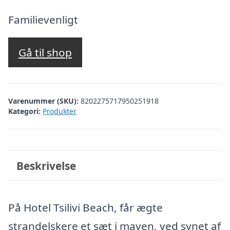
oprindelige
aktuelle
pris
pris
Familievenligt
var:
er:
kr. 4.670,59.
kr. 4.171,00.
Gå til shop
Varenummer (SKU):
8202275717950251918
Kategori:
Produkter
Beskrivelse
På Hotel Tsilivi Beach, får ægte
strandelskere et sæt i maven, ved synet af