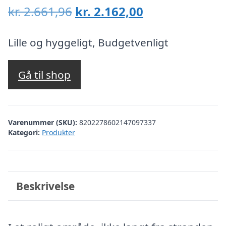
Den
Den
kr.
2.661,96
kr.
2.162,00
oprindelige
aktuelle
pris
pris
Lille og hyggeligt, Budgetvenligt
var:
er:
kr. 2.661,96.
kr. 2.162,00.
Gå til shop
Varenummer (SKU):
8202278602147097337
Kategori:
Produkter
Beskrivelse