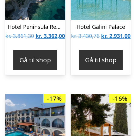
Hotel Peninsula Resort & Spa
Hotel Galini Palace
Den
Den
Den
D
kr.
3.861,30
kr.
3.362,00
kr.
3.430,76
kr.
2.931,00
oprindelige
aktuelle
oprindelige
ak
pris
pris
pris
pr
Gå til shop
Gå til shop
var:
er:
var:
er
kr. 3.861,30.
kr. 3.362,00.
kr. 3.430,76.
kr
-17%
-16%