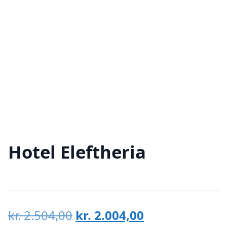
Hotel Eleftheria
Den
Den
kr.
2.504,00
kr.
2.004,00