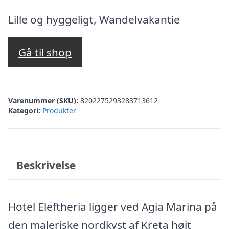
oprindelige
aktuelle
pris
pris
Lille og hyggeligt, Wandelvakantie
var:
er:
kr. 2.504,00.
kr. 2.004,00.
Gå til shop
Varenummer (SKU):
8202275293283713612
Kategori:
Produkter
Beskrivelse
Hotel Eleftheria ligger ved Agia Marina på
den maleriske nordkyst af Kreta højt