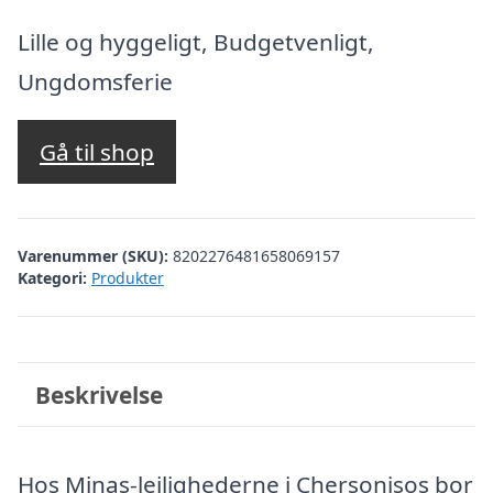
oprindelige
aktuelle
pris
pris
Lille og hyggeligt, Budgetvenligt,
var:
er:
Ungdomsferie
kr. 2.116,87.
kr. 1.617,00.
Gå til shop
Varenummer (SKU):
8202276481658069157
Kategori:
Produkter
Beskrivelse
Hos Minas-lejlighederne i Chersonisos bor