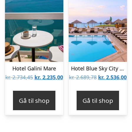
Hotel Galini Mare
Hotel Blue Sky City Beach – Voksenhotel 18+
Den
Den
Den
D
kr.
2.734,45
kr.
2.235,00
kr.
2.689,78
kr.
2.536,00
oprindelige
aktuelle
oprindelige
ak
pris
pris
pris
pr
Gå til shop
Gå til shop
var:
er:
var:
er
kr. 2.734,45.
kr. 2.235,00.
kr. 2.689,78.
kr