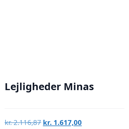
Lejligheder Minas
Den
Den
kr.
2.116,87
kr.
1.617,00