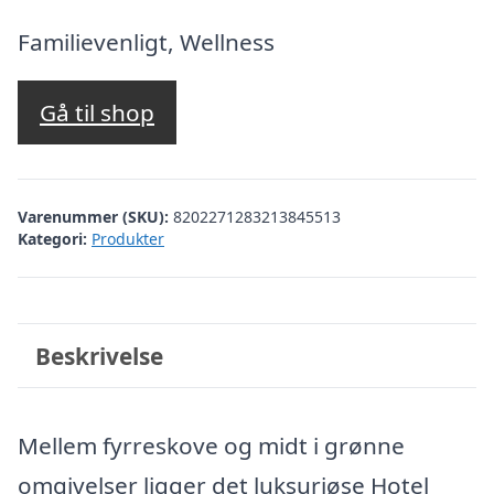
oprindelige
aktuelle
pris
pris
Familievenligt, Wellness
var:
er:
kr. 9.188,49.
kr. 8.689,00.
Gå til shop
Varenummer (SKU):
8202271283213845513
Kategori:
Produkter
Beskrivelse
Mellem fyrreskove og midt i grønne
omgivelser ligger det luksuriøse Hotel