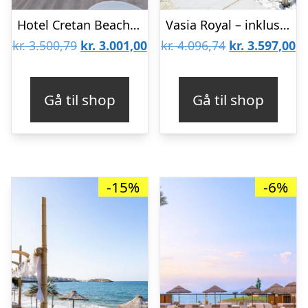
Hotel Cretan Beach Resort – Voksenhotel
Vasia Royal – inklusiv billeje
Den
Den
Den
D
kr.
3.500,79
kr.
3.001,00
kr.
4.096,74
kr.
3.597,00
oprindelige
aktuelle
oprindelige
ak
pris
pris
pris
pr
Gå til shop
Gå til shop
var:
er:
var:
er
kr. 3.500,79.
kr. 3.001,00.
kr. 4.096,74.
kr
-15%
-6%