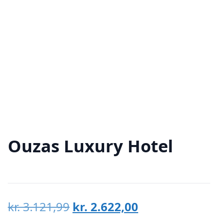
Ouzas Luxury Hotel
Den
Den
kr.
3.121,99
kr.
2.622,00