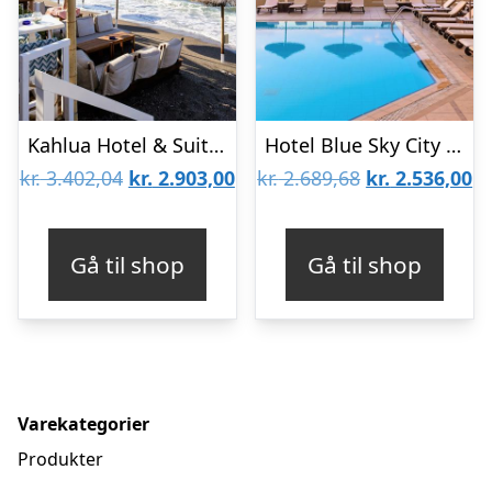
Kahlua Hotel & Suites
Hotel Blue Sky City Beach – Voksenhotel 18+
Den
Den
Den
D
kr.
3.402,04
kr.
2.903,00
kr.
2.689,68
kr.
2.536,00
oprindelige
aktuelle
oprindelige
ak
pris
pris
pris
pr
Gå til shop
Gå til shop
var:
er:
var:
er
kr. 3.402,04.
kr. 2.903,00.
kr. 2.689,68.
kr
Varekategorier
Produkter