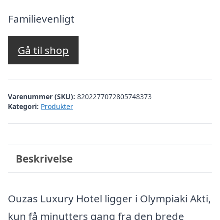
oprindelige
aktuelle
pris
pris
Familievenligt
var:
er:
kr. 3.121,99.
kr. 2.622,00.
Gå til shop
Varenummer (SKU):
8202277072805748373
Kategori:
Produkter
Beskrivelse
Ouzas Luxury Hotel ligger i Olympiaki Akti,
kun få minutters gang fra den brede