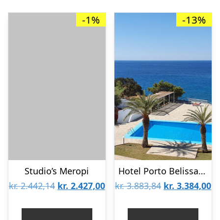
-1%
-13%
Studio’s Meropi
Hotel Porto Belissario
Den
Den
Den
D
kr.
2.442,14
kr.
2.427,00
kr.
3.883,84
kr.
3.384,00
oprindelige
aktuelle
oprindelige
ak
pris
pris
pris
pr