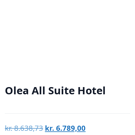
Olea All Suite Hotel
Den
Den
kr.
8.638,73
kr.
6.789,00