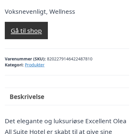
oprindelige
aktuelle
pris
pris
Voksnevenligt, Wellness
var:
er:
kr. 8.638,73.
kr. 6.789,00.
Gå til shop
Varenummer (SKU):
8202279146422487810
Kategori:
Produkter
Beskrivelse
Det elegante og luksuriøse Excellent Olea
All Suite Hotel er skabt til at give sine