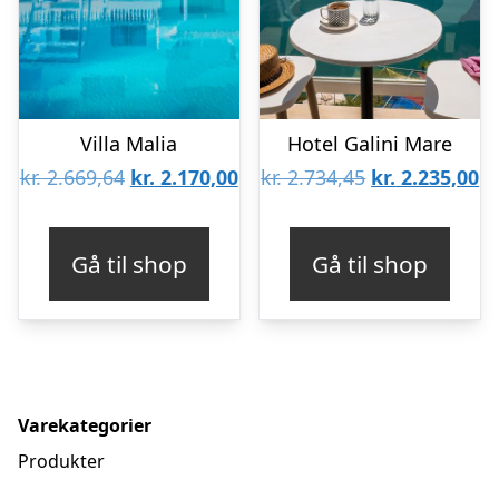
Villa Malia
Hotel Galini Mare
Den
Den
Den
D
kr.
2.669,64
kr.
2.170,00
kr.
2.734,45
kr.
2.235,00
oprindelige
aktuelle
oprindelige
ak
pris
pris
pris
pr
Gå til shop
Gå til shop
var:
er:
var:
er
kr. 2.669,64.
kr. 2.170,00.
kr. 2.734,45.
kr
Varekategorier
Produkter