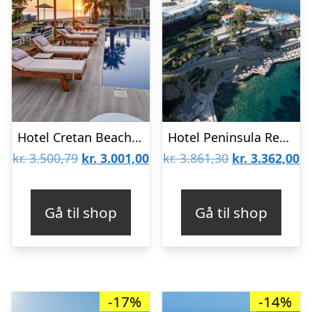
Hotel Cretan Beach Resort – Voksenhotel
Hotel Peninsula Resort & Spa
Den
Den
Den
D
kr.
3.500,79
kr.
3.001,00
kr.
3.861,30
kr.
3.362,00
oprindelige
aktuelle
oprindelige
ak
pris
pris
pris
pr
Gå til shop
Gå til shop
var:
er:
var:
er
kr. 3.500,79.
kr. 3.001,00.
kr. 3.861,30.
kr
-17%
-14%