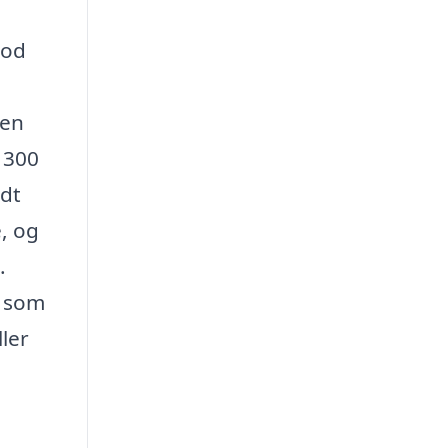
god
den
n 300
ndt
, og
.
, som
ler