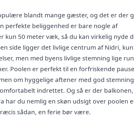
populære blandt mange gæster, og det er der 
en perfekte beliggenhed er bare nogle af
er kun 50 meter væk, så du kan virkelig nyde 
n side ligger det livlige centrum af Nidri, ku
velser, men med byens livlige stemning lige ru
r. Poolen er perfekt til en forfriskende pause
mmen om hyggelige aftener med god stemning
mfortabelt indrettet. Og så er der balkonen
ra har du nemlig en skøn udsigt over poolen el
ræcis sådan, en ferie bør være.