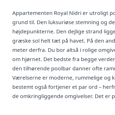
Appartementen Royal Nidri er utroligt 
grund til. Den luksuriøse stemning og d
højdepunkterne. Den dejlige strand ligg
græske sol helt tæt på havet. På den ande
meter derfra. Du bor altså i rolige omgi
om hjørnet. Det bedste fra begge verdene
den tilhørende poolbar danner ofte ra
Værelserne er moderne, rummelige og ko
bestemt også fortjener et par ord – herf
de omkringliggende omgivelser. Det er p