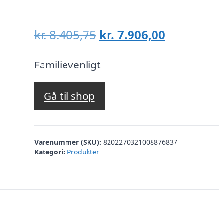
Den
Den
kr.
8.405,75
kr.
7.906,00
oprindelige
aktuelle
pris
pris
Familievenligt
var:
er:
kr. 8.405,75.
kr. 7.906,
Gå til shop
Varenummer (SKU):
8202270321008876837
Kategori:
Produkter