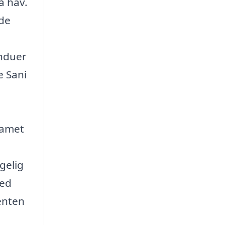
å hav.
 de
induer
e Sani
eamet
gelig
Med
enten