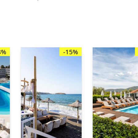
8%
-15%