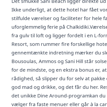
Det smukke Sani Beach ligger direkte ud 
Ikke underligt, at dette hotel har fået vo
stilfulde værelser og faciliteter for hele f
uforglemmelig ferie på Chalkidiki.Værelse
fra gulv til loft og ligger fordelt i en L-
Resort, som rummer fire forskellige hot
gennemtænkte indretning mærker du slet
Bousoulas, Ammos og Sani Hill står solse
for de mindste, og en ekstra bonus er, at
rådighed, så slipper du for selv at pakke
god mad og drikke, og det får du her. Re
det unikke Dine Around-programkan du spi
vælger fra faste menuer eller går à la carte