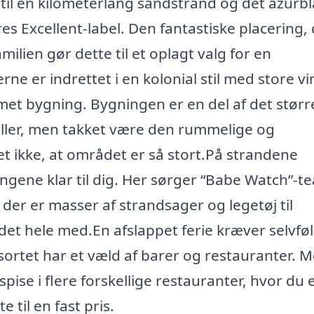
til en kilometerlang sandstrand og det azurbl
res Excellent-label. Den fantastiske placering,
amilien gør dette til et oplagt valg for en
rne er indrettet i en kolonial stil med store v
formet bygning. Bygningen er en del af det størr
eller, men takket være den rummelige og
 ikke, at området er så stort.På strandene
ngene klar til dig. Her sørger “Babe Watch”-t
 der er masser af strandsager og legetøj til
 det hele med.En afslappet ferie kræver selvføl
sortet har et væld af barer og restauranter. 
se i flere forskellige restauranter, hvor du 
 til en fast pris.