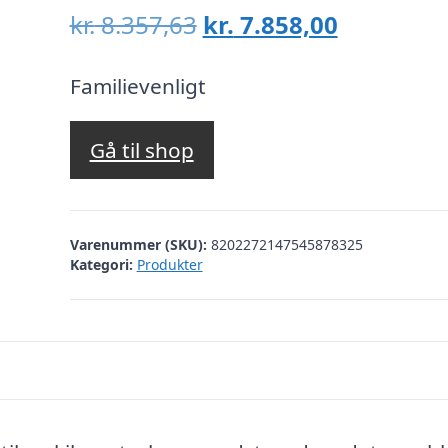
Den
Den
kr.
8.357,63
kr.
7.858,00
oprindelige
aktuelle
pris
pris
Familievenligt
var:
er:
kr. 8.357,63.
kr. 7.858,
Gå til shop
Varenummer (SKU):
8202272147545878325
Kategori:
Produkter