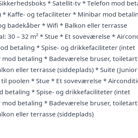
Sikkerhedsboks * Satellit-tv * Telefon mod bet
) * Kaffe- og tefaciliteter * Minibar mod betali
 og badekåber * Wifi * Balkon eller terrasse
eal: 30 – 32 m² * Stue * Et soveværelse * Aircon
od betaling * Spise- og drikkefaciliteter (intet
r mod betaling * Badeværelse bruser, toiletarti
lkon eller terrasse (siddeplads) * Suite (Junior
 til poolen * Stue * Et soveværelse * Aircondit
 betaling * Spise- og drikkefaciliteter (intet
r mod betaling * Badeværelse bruser, toiletarti
lkon eller terrasse (siddeplads)