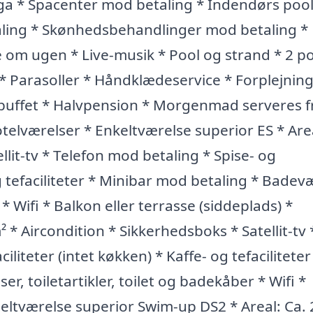
oga * Spacenter mod betaling * Indendørs pool
ling * Skønhedsbehandlinger mod betaling * 
om ugen * Live-musik * Pool og strand * 2 po
* Parasoller * Håndklædeservice * Forplejning
uffet * Halvpension * Morgenmad serveres f
telværelser * Enkeltværelse superior ES * Are
llit-tv * Telefon mod betaling * Spise- og
og tefaciliteter * Minibar mod betaling * Badev
 * Wifi * Balkon eller terrasse (siddeplads) *
* Aircondition * Sikkerhedsboks * Satellit-tv 
liteter (intet køkken) * Kaffe- og tefaciliteter
, toiletartikler, toilet og badekåber * Wifi *
beltværelse superior Swim-up DS2 * Areal: Ca.