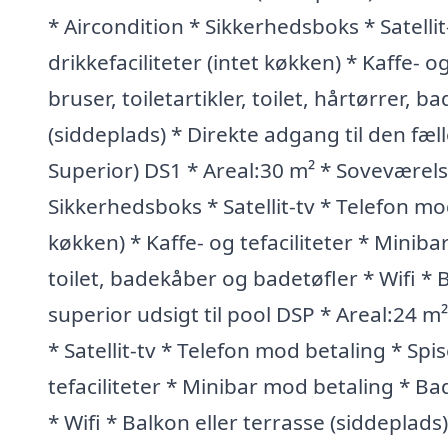
* Aircondition * Sikkerhedsboks * Satelli
drikkefaciliteter (intet køkken) * Kaffe- 
bruser, toiletartikler, toilet, hårtørrer, 
(siddeplads) * Direkte adgang til den fæ
Superior) DS1 * Areal:30 m² * Soveværelse
Sikkerhedsboks * Satellit-tv * Telefon mod
køkken) * Kaffe- og tefaciliteter * Miniba
toilet, badekåber og badetøfler * Wifi * 
superior udsigt til pool DSP * Areal:24 m
* Satellit-tv * Telefon mod betaling * Spis
tefaciliteter * Minibar mod betaling * Ba
* Wifi * Balkon eller terrasse (siddepla