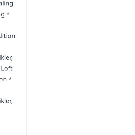
aling
ng *
dition
kler,
 Loft
ion *
kler,