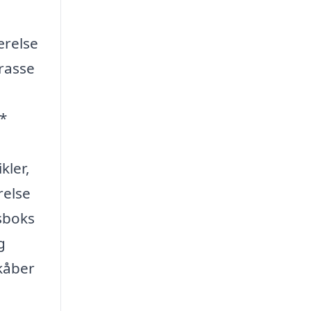
ærelse
rrasse
 *
kler,
relse
dsboks
g
ekåber