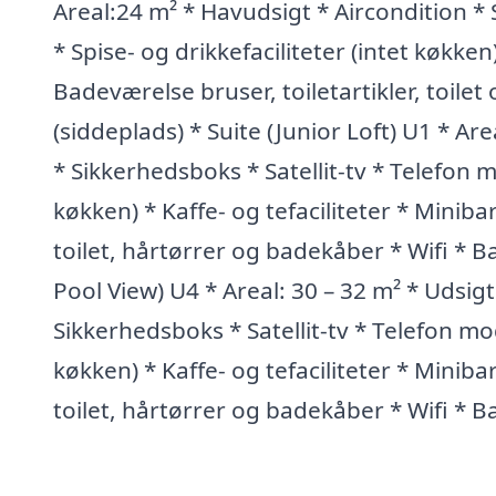
Areal:24 m² * Havudsigt * Aircondition * 
* Spise- og drikkefaciliteter (intet køkken
Badeværelse bruser, toiletartikler, toilet
(siddeplads) * Suite (Junior Loft) U1 * Ar
* Sikkerhedsboks * Satellit-tv * Telefon m
køkken) * Kaffe- og tefaciliteter * Miniba
toilet, hårtørrer og badekåber * Wifi * Ba
Pool View) U4 * Areal: 30 – 32 m² * Udsigt
Sikkerhedsboks * Satellit-tv * Telefon mod
køkken) * Kaffe- og tefaciliteter * Miniba
toilet, hårtørrer og badekåber * Wifi * Ba