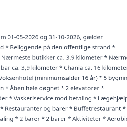
em 01-05-2026 og 31-10-2026, gælder
 * Beliggende på den offentlige strand *
* Nærmeste butikker ca. 3,9 kilometer * Nærm
bar ca. 3,9 kilometer * Chania ca. 16 kilomete
 * Voksenhotel (minimumsalder 16 år) * 5 bygni
n * Åben hele døgnet * 2 elevatorer *
er * Vaskeriservice mod betaling * Lægehjæ
 * Restauranter og barer * Buffetrestaurant * 
ing * 2 barer * 2 barer * Aktiviteter * Aerobi