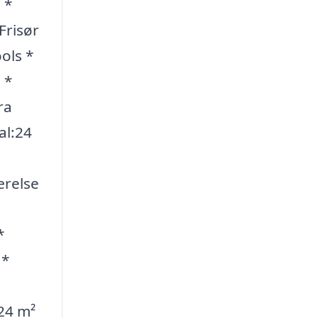
 *
Frisør
ols *
 *
ra
al:24
ærelse
*
 *
 24 m²