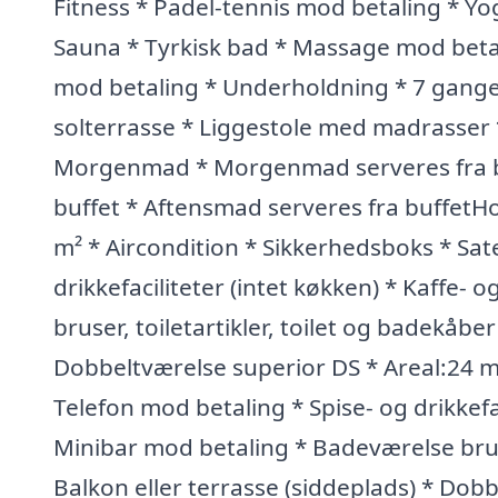
Fitness * Padel-tennis mod betaling * Y
Sauna * Tyrkisk bad * Massage mod beta
mod betaling * Underholdning * 7 gange 
solterrasse * Liggestole med madrasser 
Morgenmad * Morgenmad serveres fra b
buffet * Aftensmad serveres fra buffetHo
m² * Aircondition * Sikkerhedsboks * Sate
drikkefaciliteter (intet køkken) * Kaffe- 
bruser, toiletartikler, toilet og badekåber
Dobbeltværelse superior DS * Areal:24 m² 
Telefon mod betaling * Spise- og drikkefaci
Minibar mod betaling * Badeværelse bruser
Balkon eller terrasse (siddeplads) * Dob