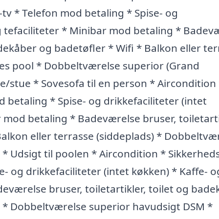
t-tv * Telefon mod betaling * Spise- og
og tefaciliteter * Minibar mod betaling * Badev
badekåber og badetøfler * Wifi * Balkon eller te
lles pool * Dobbeltværelse superior (Grand
/stue * Sovesofa til en person * Aircondition
 betaling * Spise- og drikkefaciliteter (intet
r mod betaling * Badeværelse bruser, toiletarti
Balkon eller terrasse (siddeplads) * Dobbeltvæ
² * Udsigt til poolen * Aircondition * Sikkerhe
e- og drikkefaciliteter (intet køkken) * Kaffe- o
deværelse bruser, toiletartikler, toilet og bad
ds) * Dobbeltværelse superior havudsigt DSM *