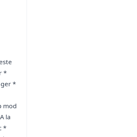
este
r *
nger *
lp mod
A la
c *