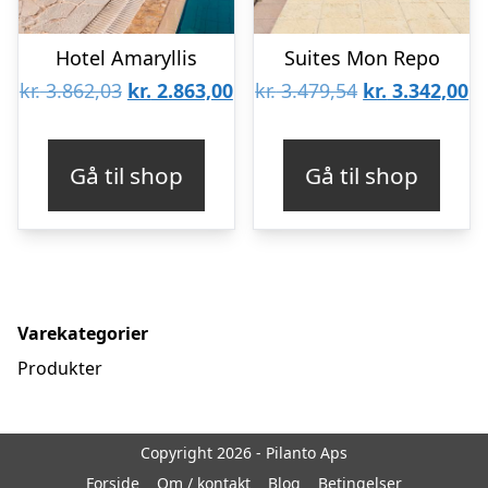
Hotel Amaryllis
Suites Mon Repo
Den
Den
Den
D
kr.
3.862,03
kr.
2.863,00
kr.
3.479,54
kr.
3.342,00
oprindelige
aktuelle
oprindelige
ak
pris
pris
pris
pr
Gå til shop
Gå til shop
var:
er:
var:
er
kr. 3.862,03.
kr. 2.863,00.
kr. 3.479,54.
kr
Varekategorier
Produkter
Copyright 2026 - Pilanto Aps
Forside
Om / kontakt
Blog
Betingelser