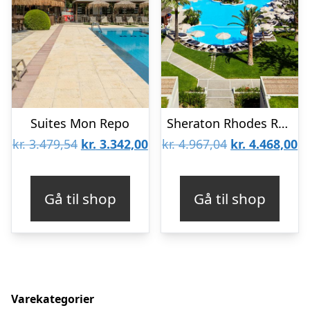
Suites Mon Repo
Sheraton Rhodes Resort Hotel
Den
Den
Den
D
kr.
3.479,54
kr.
3.342,00
kr.
4.967,04
kr.
4.468,00
oprindelige
aktuelle
oprindelige
ak
pris
pris
pris
pr
Gå til shop
Gå til shop
var:
er:
var:
er
kr. 3.479,54.
kr. 3.342,00.
kr. 4.967,04.
kr
Varekategorier