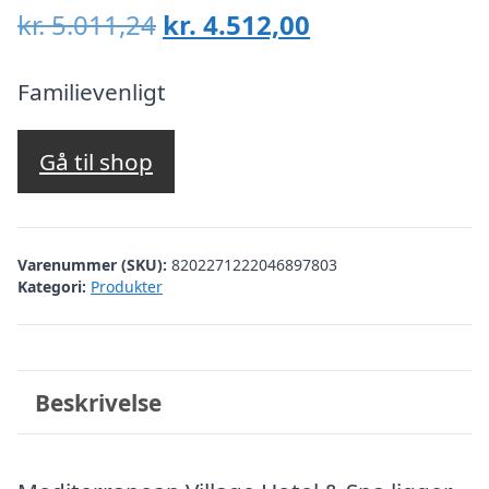
Den
Den
kr.
5.011,24
kr.
4.512,00
oprindelige
aktuelle
pris
pris
Familievenligt
var:
er:
kr. 5.011,24.
kr. 4.512,00.
Gå til shop
Varenummer (SKU):
8202271222046897803
Kategori:
Produkter
Beskrivelse