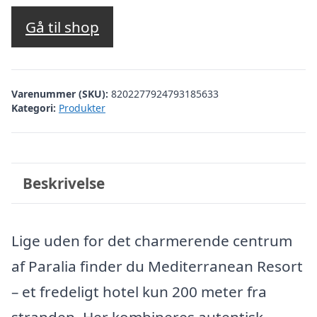
oprindelige
aktuelle
pris
pris
Gå til shop
var:
er:
kr. 3.643,33.
kr. 2.894,00.
Varenummer (SKU):
8202277924793185633
Kategori:
Produkter
Beskrivelse
Lige uden for det charmerende centrum
af Paralia finder du Mediterranean Resort
– et fredeligt hotel kun 200 meter fra