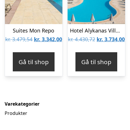
Suites Mon Repo
Hotel Alykanas Village
Den
Den
Den
D
kr.
3.479,54
kr.
3.342,00
kr.
4.430,72
kr.
3.734,00
oprindelige
aktuelle
oprindelige
ak
pris
pris
pris
pr
Gå til shop
Gå til shop
var:
er:
var:
er
kr. 3.479,54.
kr. 3.342,00.
kr. 4.430,72.
kr
Varekategorier
Produkter