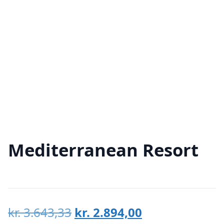
Mediterranean Resort
Den
Den
kr.
3.643,33
kr.
2.894,00