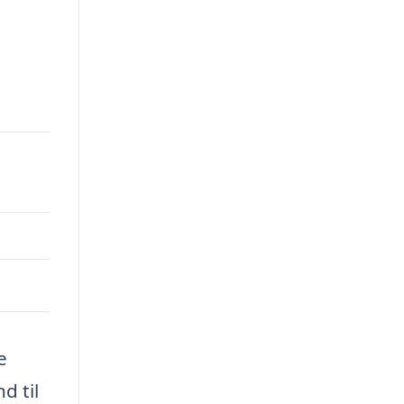
00.
e
d til