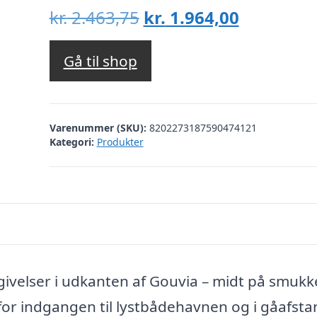
Den
Den
kr.
2.463,75
kr.
1.964,00
oprindelige
aktuelle
pris
pris
Gå til shop
var:
er:
kr. 2.463,75.
kr. 1.964,
Varenummer (SKU):
8202273187590474121
Kategori:
Produkter
mgivelser i udkanten af Gouvia – midt på smukk
for indgangen til lystbådehavnen og i gåafstan