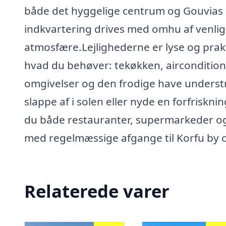
både det hyggelige centrum og Gouvias 
indkvartering drives med omhu af venlige
atmosfære.Lejlighederne er lyse og prakti
hvad du behøver: tekøkken, aircondition
omgivelser og den frodige have understr
slappe af i solen eller nyde en forfriskn
du både restauranter, supermarkeder og
med regelmæssige afgange til Korfu by o
Relaterede varer