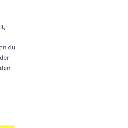
lt,
kan du
nder
eden