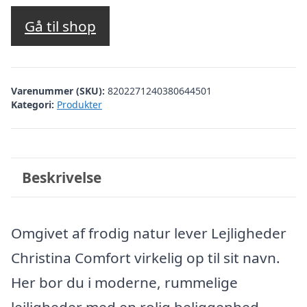
oprindelige
aktuelle
pris
pris
Gå til shop
var:
er:
kr. 4.836,28.
kr. 4.337,00.
Varenummer (SKU):
8202271240380644501
Kategori:
Produkter
Beskrivelse
Omgivet af frodig natur lever Lejligheder
Christina Comfort virkelig op til sit navn.
Her bor du i moderne, rummelige