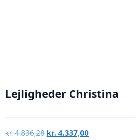
Lejligheder Christina
Den
Den
kr.
4.836,28
kr.
4.337,00