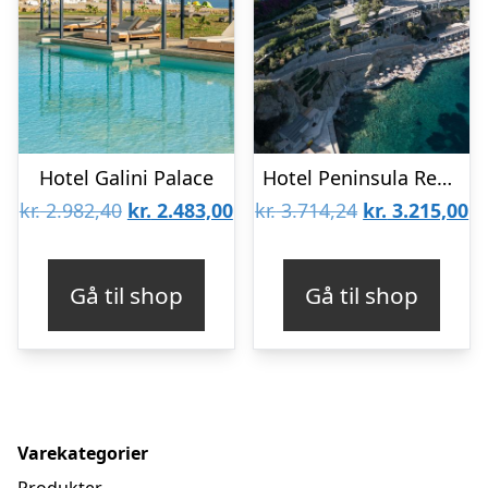
Hotel Galini Palace
Hotel Peninsula Resort & Spa
Den
Den
Den
D
kr.
2.982,40
kr.
2.483,00
kr.
3.714,24
kr.
3.215,00
oprindelige
aktuelle
oprindelige
ak
pris
pris
pris
pr
Gå til shop
Gå til shop
var:
er:
var:
er
kr. 2.982,40.
kr. 2.483,00.
kr. 3.714,24.
kr
Varekategorier