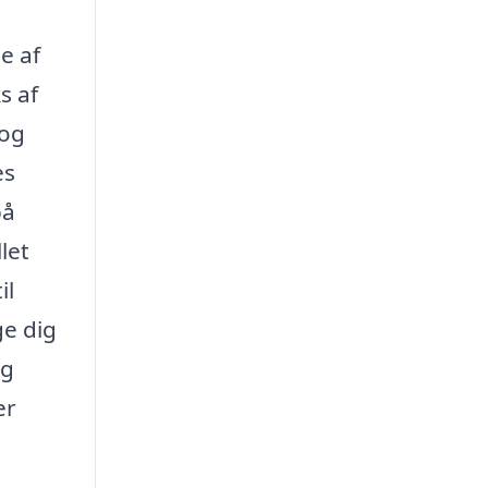
e af
s af
 og
es
på
let
il
ge dig
og
er