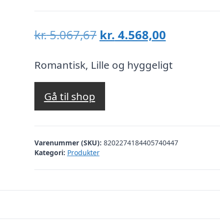
Den
Den
kr.
5.067,67
kr.
4.568,00
oprindelige
aktuelle
pris
pris
Romantisk, Lille og hyggeligt
var:
er:
kr. 5.067,67.
kr. 4.568,
Gå til shop
Varenummer (SKU):
8202274184405740447
Kategori:
Produkter