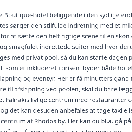
 Boutique-hotel beliggende i den sydlige end
tes sørger den stilfulde indretning med et mik
or at sætte den helt rigtige scene til en skøn
e og smagfuldt indrettede suiter med hver der
ges med privat pool, så du kan starte dagen 
, som er inkluderet i prisen, byder både hotel
apning og eventyr. Her er få minutters gang t
re til afslapning ved poolen, skal du bare læg
e. Falirakis livlige centrum med restauranter 
, og det kan desuden anbefales at tage taxi ell
e centrum af Rhodos by. Her kan du bl.a. gå på
se på en af byens tagrestauranter med den