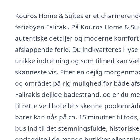
Kouros Home & Suites er et charmerende
feriebyen Faliraki. På Kouros Home & Sui
autentiske detaljer og moderne komfort f
afslappende ferie. Du indkvarteres i lys
unikke indretning og som tilmed kan væl
skønneste vis. Efter en dejlig morgenmad
og området på rig mulighed for både afsl
Falirakis dejlige badestrand, og er du me
til rette ved hotellets skønne poolområd
barer kan nås på ca. 15 minutter til fods
bus ind til det stemningsfulde, historisk
opdagelse i de mange butikker eller spi