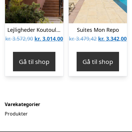
Lejligheder Koutouloufari Village Holiday Club
Suites Mon Repo
Den
Den
Den
D
kr.
3.572,90
kr.
3.014,00
kr.
3.479,42
kr.
3.342,00
oprindelige
aktuelle
oprindelige
ak
pris
pris
pris
pr
Gå til shop
Gå til shop
var:
er:
var:
er
kr. 3.572,90.
kr. 3.014,00.
kr. 3.479,42.
kr
Varekategorier
Produkter