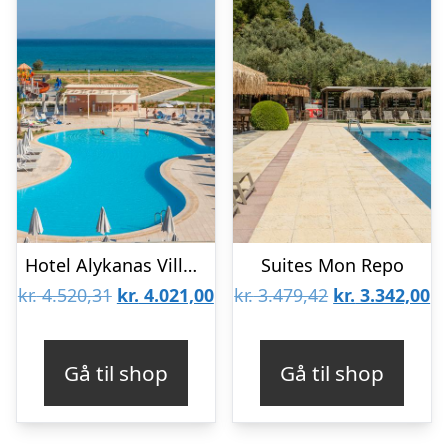
Hotel Alykanas Village
Suites Mon Repo
Den
Den
Den
D
kr.
4.520,31
kr.
4.021,00
kr.
3.479,42
kr.
3.342,00
oprindelige
aktuelle
oprindelige
ak
pris
pris
pris
pr
Gå til shop
Gå til shop
var:
er:
var:
er
kr. 4.520,31.
kr. 4.021,00.
kr. 3.479,42.
kr