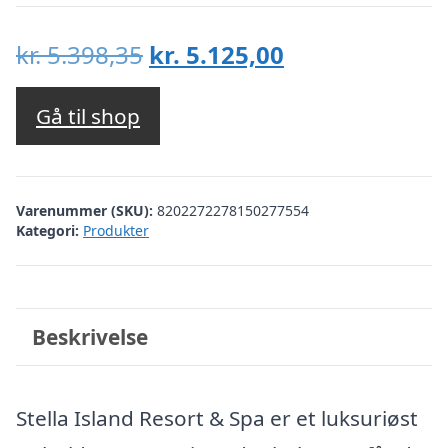
Den
Den
kr.
5.398,35
kr.
5.125,00
oprindelige
aktuelle
pris
pris
Gå til shop
var:
er:
kr. 5.398,35.
kr. 5.125,00.
Varenummer (SKU):
8202272278150277554
Kategori:
Produkter
Beskrivelse
Stella Island Resort & Spa er et luksuriøst